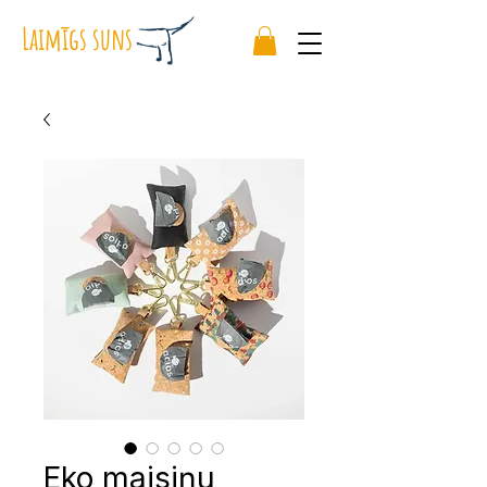
Laimīgs suns
Eko maisiņu