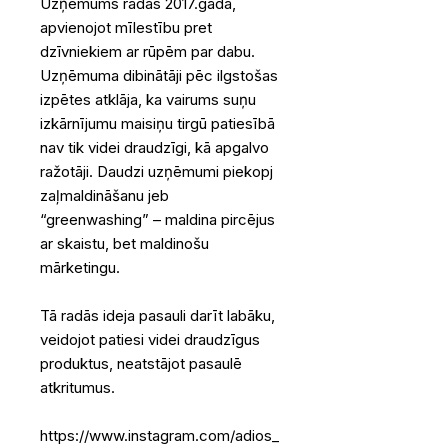
Uzņēmums radās 2017.gadā,
apvienojot mīlestību pret
dzīvniekiem ar rūpēm par dabu.
Uzņēmuma dibinātāji pēc ilgstošas
izpētes atklāja, ka vairums suņu
izkārnījumu maisiņu tirgū patiesībā
nav tik videi draudzīgi, kā apgalvo
ražotāji. Daudzi uzņēmumi piekopj
zaļmaldināšanu jeb
“greenwashing” – maldina pircējus
ar skaistu, bet maldinošu
mārketingu.
Tā radās ideja pasauli darīt labāku,
veidojot patiesi videi draudzīgus
produktus, neatstājot pasaulē
atkritumus.
https://www.instagram.com/adios_