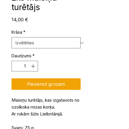
turētājs
Cena
14,00 €
Krāsa
*
Daudzums
*
Pievienot grozam
Maisiņu turētājs, kas izgatavots no
ozolkoka mizas korķa.
Ar rokām šūts Lielbritānijā.
Svars: 75 g