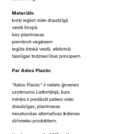
Materiāls:
korķi iegūst videi draudzīgā
veidā Eiropā.
bez plastmasas
piemēroti vegāniem
iegūta ētiskā veidā, atbilstoši
taisnīgas tirdzniecības principiem
Par Adios Plastic
"Adios Plastic" ir neliels ģimenes
uzņēmums Lielbritānijā, kura
mērķis ir piedāvāt patiesi videi
draudzīgas, plastmasas
nesaturošas alternatīvas ikdienas
dzīvnieku produktiem.