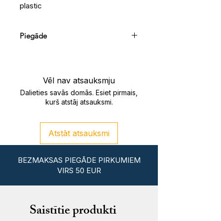
plastic
Piegāde
Pakomāts (2-3 darba dienas)
–
sūtījums tiks nosūtīts uz tuvāko
pakomātu Tavai adresei.
Vēl nav atsauksmju
Dalieties savās domās. Esiet pirmais,
Saņem veikalā
(Šmerļā ielā 3, Rīgā)
kurš atstāj atsauksmi.
– darba dienu vakaros vai
brīvdienās, iepriekš vienojoties.
Atstāt atsauksmi
BEZMAKSAS PIEGĀDE PIRKUMIEM
VIRS 50 EUR
Saistītie produkti