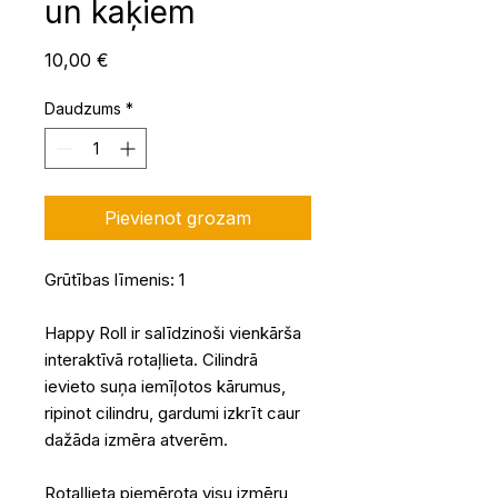
un kaķiem
Cena
10,00 €
Daudzums
*
Pievienot grozam
Grūtības līmenis: 1
Happy Roll ir salīdzinoši vienkārša
interaktīvā rotaļlieta. Cilindrā
ievieto suņa iemīļotos kārumus,
ripinot cilindru, gardumi izkrīt caur
dažāda izmēra atverēm.
Rotaļlieta piemērota visu izmēru