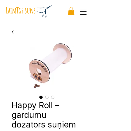
Laimīgs suns
Happy Roll –
gardumu
dozators suņiem