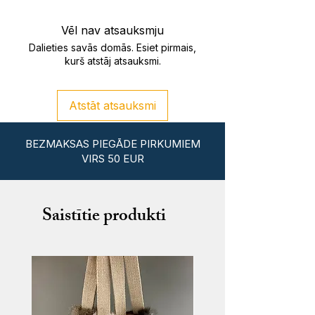
sūtījums tiks nosūtīts uz tuvāko
pakomātu Tavai adresei.
Vēl nav atsauksmju
Dalieties savās domās. Esiet pirmais,
Saņem veikalā
(Šmerļā ielā 3, Rīgā)
kurš atstāj atsauksmi.
– darba dienu vakaros vai
brīvdienās, iepriekš vienojoties.
Atstāt atsauksmi
BEZMAKSAS PIEGĀDE PIRKUMIEM
VIRS 50 EUR
Saistītie produkti