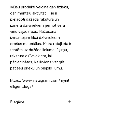
Mūsu produkti veicina gan fizisku,
gan mentālu aktivitāti. Tie ir
pielāgoti dažāda rakstura un
izmēra dzīvniekiem ņemot vērā
viņu vajadzības. Ražošanā
izmantojam tikai dzīvniekiem
drošus materiālus. Katra rotaļlieta ir
testēta uz dažāda lieluma, šķirņu,
rakstura dzīvniekiem, lai
pārliecinātos, ka ikviens var gūt
patiesu prieku un piepildījumu.
https://www.instagram.com/myint
elligentdogs/
Piegāde
Pakomāts (2-3 darba dienas)
–