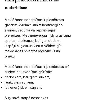
Kam piemērotas meklēšanas
nodarbības?
Meklēšanas nodarbības ir piemērotas
gandrīz ikvienam sunim neatkarīgi no
šķirnes, vecuma vai iepriekšējās
pieredzes. Mēs neievērojam stingrus suņu
sporta noteikumus, bet gan dodam
iespēju suņiem un viņu cilvēkiem gūt
meklēšanas sniegtos ieguvumus un
prieku.
Meklēšanas nodarbības ir piemērotas arī
suņiem ar uzvedības grūtībām:
nedrošiem, bailīgiem suņiem,
reaktīviem suņiem,
ļoti enerģiskiem suņiem.
Suņi savā starpā nesatiekas.