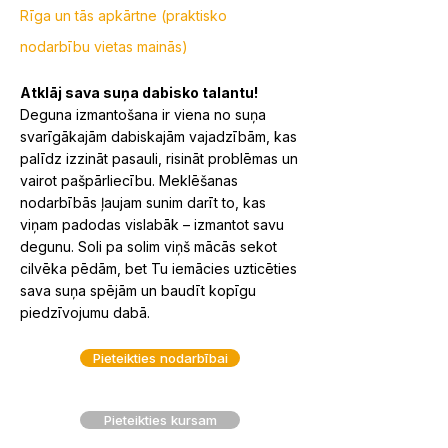
Rīga un tās apkārtne (praktisko
nodarbību vietas mainās)
Atklāj sava suņa dabisko talantu!
Deguna izmantošana ir viena no suņa
svarīgākajām dabiskajām vajadzībām, kas
palīdz izzināt pasauli, risināt problēmas un
vairot pašpārliecību. Meklēšanas
nodarbībās ļaujam sunim darīt to, kas
viņam padodas vislabāk – izmantot savu
degunu. Soli pa solim viņš mācās sekot
cilvēka pēdām, bet Tu iemācies uzticēties
sava suņa spējām un baudīt kopīgu
piedzīvojumu dabā.
Pieteikties nodarbībai
Pieteikties kursam