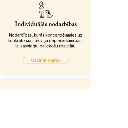
Individuālās nodarbības
Nodarbības, kurās koncentrējamies uz
konkrēto suni un viņa nepieciešamībām,
lai sasniegtu paliekošu rezultātu.
Uzzināt vairāk
Kucēnu nodarbības
Individuālās nodarbības, kas sniegs
nepieciešamo atbalstu jaunajai ģimenei un