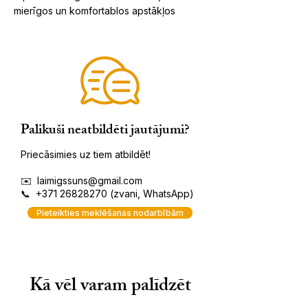
mierīgos un komfortablos apstākļos
Palikuši neatbildēti jautājumi?
Priecāsimies uz tiem atbildēt!
✉️
laimigssuns@gmail.com
📞
+371 26828270
​ (zvani, WhatsApp)
Pieteikties meklēšanas nodarbībām
Kā vēl varam palīdzēt