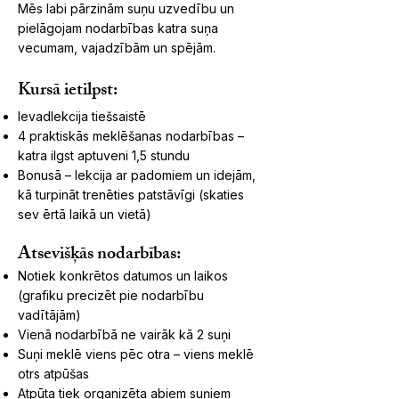
Mēs labi pārzinām suņu uzvedību un
pielāgojam nodarbības katra suņa
vecumam, vajadzībām un spējām.
Kursā ietilpst:
Ievadlekcija tiešsaistē
4 praktiskās meklēšanas nodarbības –
katra ilgst aptuveni 1,5 stundu
Bonusā – lekcija ar padomiem un idejām,
kā turpināt trenēties patstāvīgi (skaties
sev ērtā laikā un vietā)
Atsevišķās nodarbības:
Notiek konkrētos datumos un laikos
(grafiku precizēt pie nodarbību
vadītājām)
Vienā nodarbībā ne vairāk kā 2 suņi
Suņi meklē viens pēc otra – viens meklē
otrs atpūšas
Atpūta tiek organizēta abiem suņiem