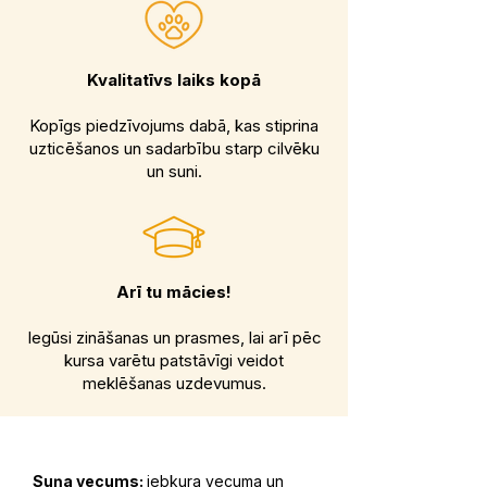
Kvalitatīvs laiks kopā
Kopīgs piedzīvojums dabā, kas stiprina
uzticēšanos un sadarbību starp cilvēku
un suni.
Arī tu mācies!
Iegūsi zināšanas un prasmes, lai arī pēc
kursa varētu patstāvīgi veidot
meklēšanas uzdevumus.
Suņa vecums:
jebkura vecuma un