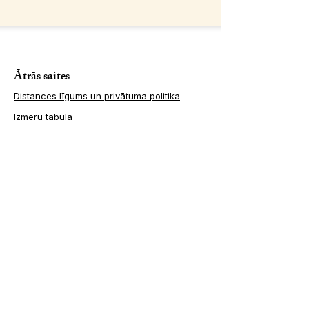
Ātrās saites
​Distances līgums un privātuma politika
Izmēru tabula
Pakalpojumi
Mūsu speciālisti
Noderīgi raksti
Veikals
Pakalpojumi
​Uzvedības konsultācijas
Individuālās nodarbības
Kucēnu nodarbības
Sociālās pastaigas