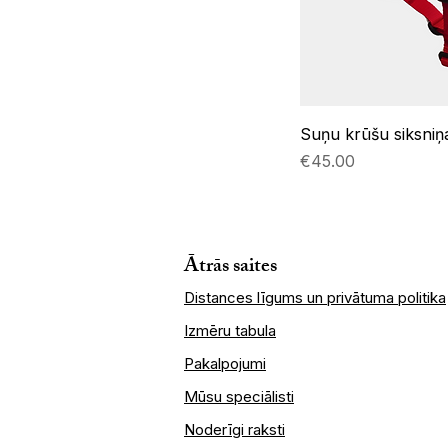
Suņu krūšu siksni
Price
€45.00
Ātrās saites
​Distances līgums un privātuma politika
Izmēru tabula
Pakalpojumi
Mūsu speciālisti
Noderīgi raksti