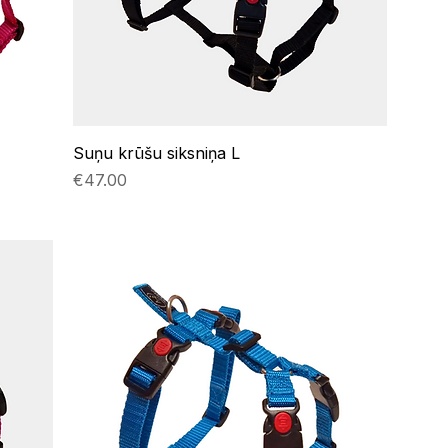
Suņu krūšu siksniņa L
Price
€47.00