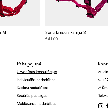
ņa M
Suņu krūšu siksniņa S
Price
€41.00
Pakalpojumi
Kont
​Uzvedības konsultācijas
​✉️
la
Individuālās nodarbības
📞 +3
Kucēnu nodarbības
📍 Šme
Sociālās pastaigas
Rekviz
Meklēšanas nodarbības