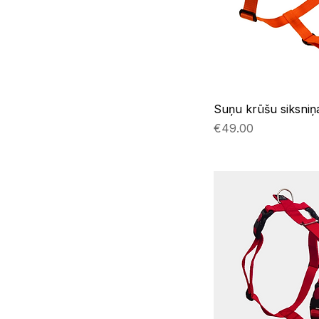
Suņu krūšu siksniņ
Price
€49.00