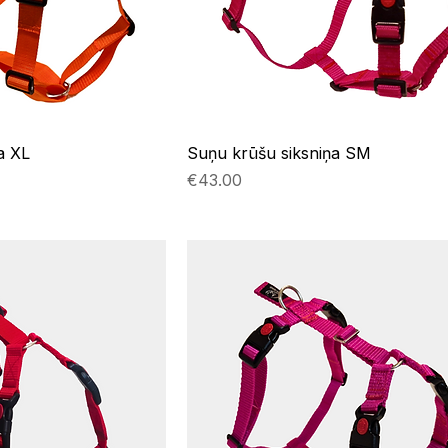
a XL
Suņu krūšu siksniņa SM
Price
€43.00