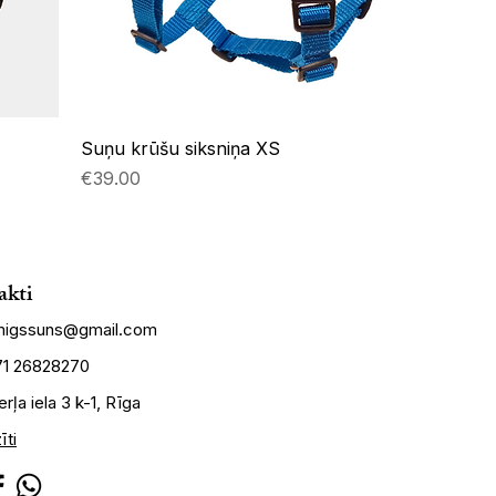
Suņu krūšu siksniņa XS
Price
€39.00
akti
imigssuns@gmail.com
71 26828270
rļa iela 3 k-1, Rīga
īti