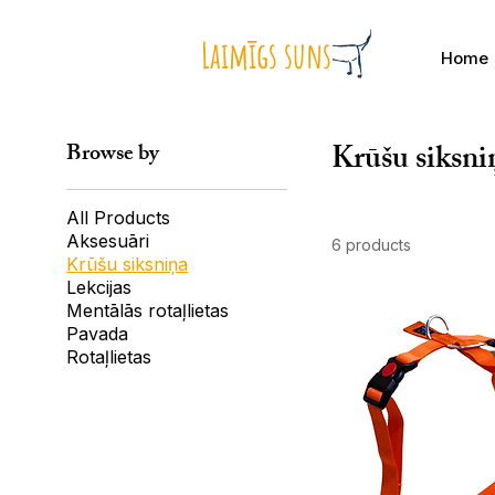
Laimīgs suns
Home
Krūšu siksni
Browse by
All Products
Aksesuāri
6 products
Krūšu siksniņa
Lekcijas
Mentālās rotaļlietas
Pavada
Rotaļlietas